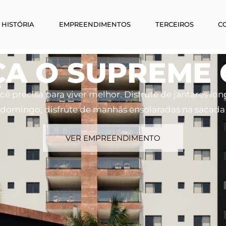
 HISTÓRIA
EMPREENDIMENTOS
TERCEIROS
C
A O SUPREME
 precisa para viver melhor. Disfrute de jantares lo
 domingo, disfrute de manhãs ensolaradas na sacad
VER EMPREENDIMENTO