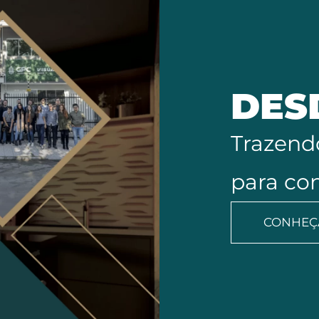
DES
Trazend
para con
CONHEÇA