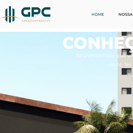
HOME
NOSSA
CONHEÇ
Reunimos tudo que você
noite. No